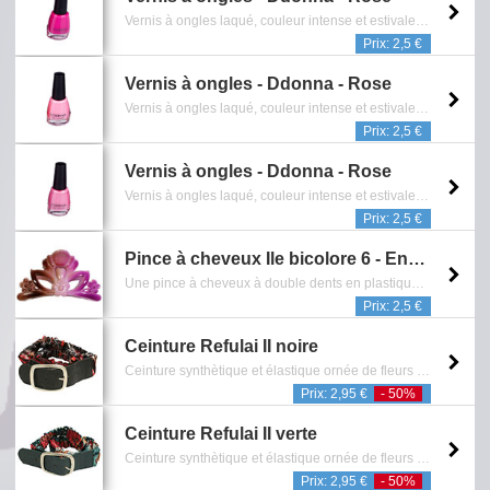
Vernis à ongles laqué, couleur intense et estivale. Ce vernis très tendances. Le pinceau, facile à manier, permet une application homogène du produit ainsi qu’un rendu impeccable et très brillant. Contenance: 12 ml - (Ref: 14169_6) - Gamme de chez 'Cosmetic Line' - Reference: 2118.078.0415
Prix: 2,5 €
Vernis à ongles - Ddonna - Rose
Vernis à ongles laqué, couleur intense et estivale. Ce vernis très tendances. Le pinceau, facile à manier, permet une application homogène du produit ainsi qu’un rendu impeccable et très brillant. Contenance: 12 ml - (Ref: 14169_4) - Gamme de chez 'Cosmetic Line' - Reference: 2118.076.0415
Prix: 2,5 €
Vernis à ongles - Ddonna - Rose
Vernis à ongles laqué, couleur intense et estivale. Ce vernis très tendances. Le pinceau, facile à manier, permet une application homogène du produit ainsi qu’un rendu impeccable et très brillant. Contenance: 12 ml - (Ref: 14169_5) - Gamme de chez 'Cosmetic Line' - Reference: 2118.077.0415
Prix: 2,5 €
Pince à cheveux Île bicolore 6 - Enfant
Une pince à cheveux à double dents en plastique grenat et violette pour enfant ornée de fleurs - Sans Nickel - Reference: 0902.038.1007
Prix: 2,5 €
Ceinture Refulai II noire
Ceinture synthètique et élastique ornée de fleurs - Ajustable sur cinq hauteurs différentes - Dim.: L80 x H5 (Centimètres) - Reference: 1401.159.0412
Prix: 2,95 €
- 50%
Ceinture Refulai II verte
Ceinture synthètique et élastique ornée de fleurs - Ajustable sur cinq hauteurs différentes - Dim.: L80 x H5 (Centimètres) - Reference: 1401.158.0412
Prix: 2,95 €
- 50%