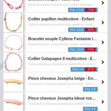
Bracelet souple composé d'un cordon élastique et d'un pendentif représentant le symbole de la paix avec finition argentée - Sans Nickel - Reference: 0601.077.0609
Prix: 1,5 €
- 70%
Collier papillon multicolore - Enfant
Collier composé de perles et de papillons multicolores - Sans Nickel - Reference: 0201.837.0810
Prix: 1,6 €
- 60%
Bracelet souple Cyllene Fantaisie II rose
Bracelet souple composé d'un cordon élastique et d'un pendentif représentant la tour Eiffel avec finition dorée - Sans Nickel - Reference: 0601.271.0510
Prix: 1,8 €
- 70%
Collier Galapagos II multicolore - Enfant
Collier élastique composé de petites fleurs et de tortues multicolores - Age conseillé 5 à 8 ans - Sans Nickel - Reference: 0201.280.0907
Prix: 2 €
- 67%
Pince cheveux Josepha beige - Enfant
Une pince à cheveux laquée pour enfant - Dim: L5 cm - Sans Nickel - Reference: 0902.412.0810
Prix: 2 €
Pince cheveux Josepha bleue rose - Enfant
Une pince à cheveux laquée pour enfant - Dim: L5 cm - Sans Nickel - Reference: 0902.417.0810
Prix: 2 €