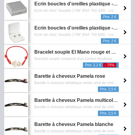
Ecrin boucles d'oreilles plastique - Gris
Ecrin de chez 'Jouailla 1788' (Ref: 702 430) - Liseré argenté intérieur mousse blanche - Dimension: 4,5 x 4 x 2 cm - Reference: 0901.051.1515
Prix: 2 €
Ecrin boucles d'oreilles plastique - Blanc
Ecrin de chez 'Jouailla 1788' (Ref: 700 806) - Liseré doré - Intérieur mousse blanche - Dimension: 4,5 x 4 x 2 cm - Reference: 0901.054.1515
Prix: 2 €
Bracelet souple El Mano rouge et argenté
Bracelet souple composé d'un cordon élastique et d'un pendentif représentant une main incrusté de cristaux blancs avec finition argentée - Sans Nickel - Reference: 0601.150.0909
Prix: 2,1 €
- 70%
Barette à cheveux Pamela rose
Barette à cheveux métallique ornée orné de cristaux roses - Longueur: 6 cm - Sans Nickel - Reference: 0902.233.0808
Prix: 2,5 €
Barette à cheveux Pamela multicolore
Barette à cheveux métallique ornée orné de cristaux muliticolores - Longueur: 6 cm - Sans Nickel - Reference: 0902.235.0808
Prix: 2,5 €
Barette à cheveux Pamela blanche
Barette à cheveux métallique ornée orné de cristaux blancs - Longueur: 6 cm - Sans Nickel - Reference: 0902.234.0808