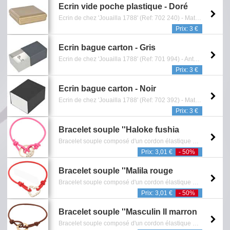
Ecrin vide poche plastique - Doré
Ecrin de chez 'Jouailla 1788' (Ref: 702 240) - Mat intérieur mousse blanche - Dimension: 8 x 8 x 2,4 cm - Reference: 0901.055.1515
Prix: 3 €
Ecrin bague carton - Gris
Ecrin de chez 'Jouailla 1788' (Ref: 701 994) - Anthracite/gris clair irisé -intérieur mousse blanche - Dimension: 5,3 x 4,3 x 3 cm - Reference: 0901.453.1515
Prix: 3 €
Ecrin bague carton - Noir
Ecrin de chez 'Jouailla 1788' (Ref: 702 392) - Mat/blanc laqué intérieur mousse blanche - Dimension: 5,3 x 4,3 x 3 cm - Reference: 0901.459.1515
Prix: 3 €
Bracelet souple ''Haloke fushia
Bracelet souple composé d'un cordon élastique et d'un pendentif en forme d'anneau incrusté de cristaux blancs - Sans Nickel - Reference: 0601.386.0308
Prix: 3,01 €
- 50%
Bracelet souple ''Malila rouge
Bracelet souple composé d'un cordon élastique et d'un pendentif ajouré en forme de coeur incrusté de cristaux blancs - Sans Nickel - Reference: 0601.104.0709
Prix: 3,01 €
- 50%
Bracelet souple ''Masculin II marron
Bracelet souple composé d'un cordon élastique et d'un pendentif représentant le signe "Masculin" incrusté de cristaux blancs avec finition dorée - Sans Nickel - Reference: 0601.236.0210