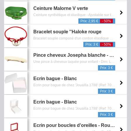
Ceinture Malorne V verte
Ceinture synthètique et élastique - Ajustable sur trois hauteurs différentes - Dim.: L90 x H4 (Centimètres) - Reference: 1401.161.0412
Prix: 2,95 €
- 50%
Bracelet souple ''Haloke rouge
Bracelet souple composé d'un cordon élastique et d'un pendentif en forme d'anneau incrusté de cristaux blancs - Sans Nickel - Reference: 0601.389.0308
Prix: 3 €
- 50%
Pince cheveux Josepha blanche - Enfant
Une pince à cheveux laquée pour enfant - Dim: L5 cm - Sans Nickel - Reference: 0902.414.0810
Prix: 3 €
Ecrin bague - Blanc
Ecrin pour bague de chez 'Jouailla 1788' (Ref: 701 933) en plastique blanc mat/brillant - Dimensions: 4.5 x 4.5 x 3.2 cm - intérieur mousse blanche - Reference: 0901.314.1112
Prix: 3 €
Ecrin bague - Blanc
Ecrin pour bague de chez 'Jouailla 1788' (Ref: 700 805) en plastique blanc grainé et liseré doré - Dimensions: 4.5 x 4 x 3 cm - intérieur mousse blanche - Reference: 0901.326.1112
Prix: 3 €
Ecrin pour boucles d'oreilles - Rouge