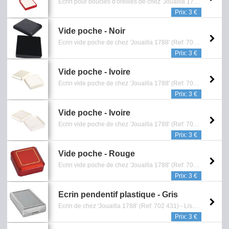
Ecrin pour boucles d'oreilles de chez 'Jouailla 1788' (Ref: 701 231) en plastique rouge irisé,grainé,liseré doré - Dimensions: 4.5 x 4 x 2 cm - intérieur mousse blanche - Reference: 0901.331.1112
Prix: 3 €
Vide poche - Noir
Ecrin vide poche de chez 'Jouailla 1788' (Ref: 701 902) en plastique grainé noir opaque - Dimensions: 6 x 6 x 2.1 cm - intérieur mousse noire - Reference: 0901.350.1112
Prix: 3 €
Vide poche - Ivoire
Ecrin vide poche de chez 'Jouailla 1788' (Ref: 701 189) en plastique ivoire métallisé - Dimensions: 6 x 6 x 2.2 cm - intérieur coton - Reference: 0901.359.1112
Prix: 3 €
Vide poche - Ivoire
Ecrin vide poche de chez 'Jouailla 1788' (Ref: 701 198) en plastique ivoire métallisé liseré doré - Dimensions: 6 x 6 x 2.2 cm - intérieur thermoformé blanc - Reference: 0901.364.1112
Prix: 3 €
Vide poche - Rouge
Ecrin vide poche de chez 'Jouailla 1788' (Ref: 702 292) en plastique rouge métallisé liseré doré - Dimensions: 4 x 4 x 1.8 cm - intérieur mousse blanche - Reference: 0901.381.1112
Prix: 3 €
Ecrin pendentif plastique - Gris
Ecrin de chez 'Jouailla 1788' (Ref: 702 431) - Liseré argenté -intérieur mousse blanche - Dimension: 8,2 x 5,5 x 2 cm - Reference: 0901.052.1515
Prix: 3 €