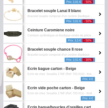
Prix: 3,01 €
- 50%
Bracelet souple Lanai II blanc
Bracelet souple composé d'un cordon élastique et d'un pendentif représentant une étoile dorée - Sans Nickel - Reference: 0601.420.0911
Prix: 3,01 €
- 50%
Ceinture Caromiene noire
Ceinture synthètique et élastique ornée de pièces métalliques - Fermeture double pressions- Dim.: L80 x H10 (Centimètres) - Reference: 1401.156.0412
Prix: 3,5 €
- 50%
Bracelet souple chance II rose
Bracelet souple composé d'un cordon élastique et d'un pendentif représentant une clef avec finition argentée - Sans Nickel - Reference: 0601.173.1109
Prix: 3,51 €
- 30%
Ecrin bague carton - Beige
Ecrin de chez 'Jouailla 1788' (Ref: 703 010) - Kraft naturel -intérieur mousse + tissu crèmes - Dimension: 4,5 x 4,5 x 3,5 x cm - Reference: 0901.600.1515
Prix: 4 €
Ecrin vide poche carton - Beige
Ecrin de chez 'Jouailla 1788' (Ref: 703 011) - Kraft naturel -intérieur mousse+tissu crèmes - Dimension: 5,5 x 5,5 x 2,2 x cm - Reference: 0901.601.1515
Prix: 4 €
Ecrin bague/boucles d'oreilles carton - Noir