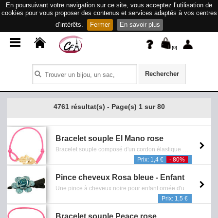
En poursuivant votre navigation sur ce site, vous acceptez l’utilisation de
cookies pour vous proposer des contenus et services adaptés à vos centres
d’intérêts.
Fermer
En savoir plus
(
0
)
Rechercher
4761 résultat(s) - Page(s) 1 sur 80
Bracelet souple El Mano rose
Bracelet souple composé d'un cordon élastique et d'un pendentif représentant une main incrusté de cristaux blancs avec finition dorée - Sans Nickel - Reference: 0601.152.0909
Prix: 1,4 €
- 80%
Pince cheveux Rosa bleue - Enfant
Une pince à cheveux noire pour enfant ornée d'une fleur bleue - Sans Nickel - Reference: 0902.137.0308
Prix: 1,5 €
Bracelet souple Peace rose