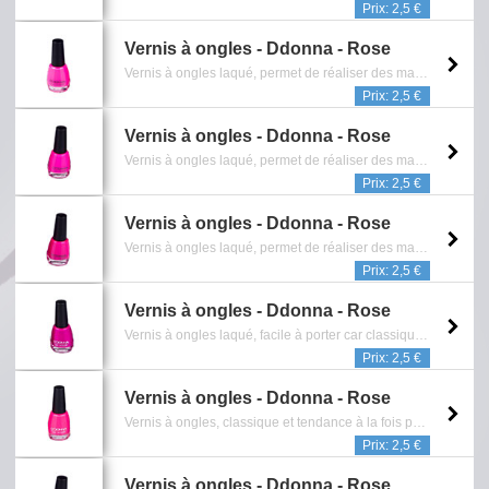
Prix: 2,5 €
Vernis à ongles - Ddonna - Rose
Vernis à ongles laqué, permet de réaliser des manucures très girly. Couleur, particulièrement intense, facile à appliquer grâce à une texture très fluide et à un pinceau aux poils très souples. Il se caractérise également par sa longue tenue. Contenance: 12 ml - (Ref: 14163-1) - Gamme de chez 'Cosmetic Line' - Reference: 2118.037.0415
Prix: 2,5 €
Vernis à ongles - Ddonna - Rose
Vernis à ongles laqué, permet de réaliser des manucures très girly. Couleur, particulièrement intense, facile à appliquer grâce à une texture très fluide et à un pinceau aux poils très souples. Il se caractérise également par sa longue tenue. Contenance: 12 ml - (Ref: 14163_5) - Gamme de chez 'Cosmetic Line' - Reference: 2118.041.0415
Prix: 2,5 €
Vernis à ongles - Ddonna - Rose
Vernis à ongles laqué, permet de réaliser des manucures très girly. Couleur, particulièrement intense, facile à appliquer grâce à une texture très fluide et à un pinceau aux poils très souples. Il se caractérise également par sa longue tenue. Contenance: 12 ml - (Ref: 14163_6) - Gamme de chez 'Cosmetic Line' - Reference: 2118.042.0415
Prix: 2,5 €
Vernis à ongles - Ddonna - Rose
Vernis à ongles laqué, facile à porter car classique, sa couleurs n’en est pas moins tendance. Le pinceau applicateur, souple et précis à la fois permet de réaliser une manucure harmonieuse et pleine d’éclat. Contenance: 12 ml - (Ref: 14164_38F4-5) - Gamme de chez 'Cosmetic Line' - Reference: 2118.045.0415
Prix: 2,5 €
Vernis à ongles - Ddonna - Rose
Vernis à ongles, classique et tendance à la fois permet de réaliser des manucures très modernes ! Grâce à leur texture très opaque, ces vernis ont un fort pouvoir couvrant. Ils se caractérisent également par leur très bonne tenue. Contenance: 12 ml - (Ref: 14166_4) - Gamme de chez 'Cosmetic Line' - Reference: 2118.058.0415
Prix: 2,5 €
Vernis à ongles - Ddonna - Rose