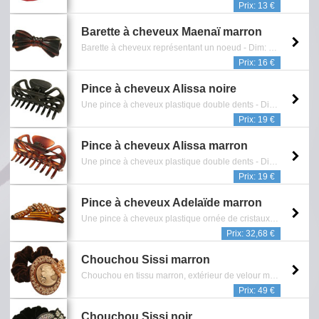
Prix: 13 €
Barette à cheveux Maenaï marron
Barette à cheveux représentant un noeud - Dim: 4 x 9,5 cm - Reference: 0902.529.0512
Prix: 16 €
Pince à cheveux Alissa noire
Une pince à cheveux plastique double dents - Dim. : 11 x 4 cm - Reference: 0902.439.0111
Prix: 19 €
Pince à cheveux Alissa marron
Une pince à cheveux plastique double dents - Dim. : 11 x 4 cm - Reference: 0902.438.0111
Prix: 19 €
Pince à cheveux Adelaïde marron
Une pince à cheveux plastique ornée de cristaux Scharowski blancs - Dim. : 10 x 3 cm - Reference: 0902.436.0111
Prix: 32,68 €
Chouchou Sissi marron
Chouchou en tissu marron, extérieur de velour marron, composé d'un camé représentant une figure de jeune femme incrustée de cristaux ambrés - Se porte également en bracelet. - Reference: 0902.334.0210
Prix: 49 €
Chouchou Sissi noir