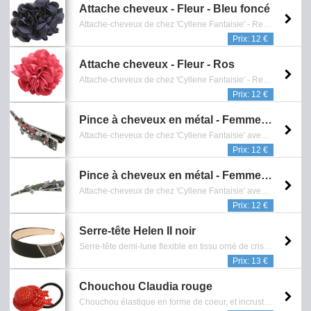
Attache cheveux - Fleur - Bleu foncé
Attache-cheveux de chez 'Cyllene Fantaisie' - Représentant une fleur en tissu - Finition métal argentée - Diamétre: 9 cm - Collection de bijoux fantaisie - Reference: 0902.001.0714
Prix: 12 €
Attache cheveux - Fleur - Ros
Attache-cheveux de chez 'Cyllene Fantaisie' - Représentant une fleur en tissu - Finition métal argentée - Diamétre: 9 cm - Collection de bijoux fantaisie - Reference: 0902.005.0714
Prix: 12 €
Pince à cheveux en métal - Femme (0902.041.5021)
Attache-cheveux de chez 'Cyllene Fantaisie' avec motif représentant un crocodile orné de cristaux rose clairs et rose - Dimensions : 2 x 13 cm - Collection de bijoux fantaisie - Sans Nickel - Garantie 1 an - Reference: 0902.041.5021
Prix: 12 €
Pince à cheveux en métal - Femme (0902.040.5021)
Attache-cheveux de chez 'Cyllene Fantaisie' avec motif représentant un crocodile orné de cristaux verts et bleus - Dimensions : 2 x 13 cm - Collection de bijoux fantaisie - Sans Nickel - Garantie 1 an - Reference: 0902.040.5021
Prix: 12 €
Serre-tête Helen II noir
Serre-tête demi-lune flexible en tissu orné de cristaux blancs - Diam: 11,5 cm - Reference: 0902.431.0910
Prix: 13 €
Chouchou Claudia rouge
Chouchou élastique en forme de coeur, et incrusté de cristaux rouges - Se porte également en bracelet. - Reference: 0902.518.0412