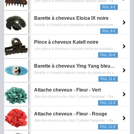
Une pince à cheveux plastique double dents - Fabriqué France - Dim. : 8,5 x 4,5 cm - Reference: 0902.527.0512
Prix: 9 €
Barette à cheveux Eloiza IX noire
Barette à cheveux en plastique représentant une feuille d'arbre (Demi-lune) - Dim. 10 x 8 cm - Fabriqué en France - Reference: 0902.539.0812
Prix: 9 €
Pince à cheveux Katell noire
Une pince à cheveux à double dents en plastique laquée - Dim: L6,5 cm - Reference: 0902.404.0810
Prix: 10 €
Barette à cheveux Ying Yang bleue clair
Barette à cheveux laquée ornée du symbole du ying et du yang - Longueur: 10 cm - Reference: 0902.384.0410
Prix: 11 €
Attache cheveux - Fleur - Vert
Attache-cheveux de chez 'Cyllene Fantaisie' - Représentant une fleur en tissu - Finition métal argentée - Diamétre: 9 cm - Collection de bijoux fantaisie - Reference: 0902.003.0714
Prix: 12 €
Attache cheveux - Fleur - Rouge
Attache-cheveux de chez 'Cyllene Fantaisie' - Représentant une fleur en tissu - Finition métal argentée - Diamétre: 9 cm - Collection de bijoux fantaisie - Reference: 0902.004.0714
Prix: 12 €