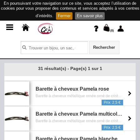
En poursuivant votre navigation sur ce site, vous acceptez l’utilisation de
cookies pour vous proposer des contenus et services adaptés à vos centres
d’intérêts.
Fermer
En savoir plus
(
0
)
Rechercher
31 résultat(s) - Page(s) 1 sur 1
Barette à cheveux Pamela rose
Barette à cheveux métallique ornée orné de cristaux roses - Longueur: 6 cm - Sans Nickel - Reference: 0902.233.0808
Prix: 2,5 €
Barette à cheveux Pamela multicolore
Barette à cheveux métallique ornée orné de cristaux muliticolores - Longueur: 6 cm - Sans Nickel - Reference: 0902.235.0808
Prix: 2,5 €
Barette à cheveux Pamela blanche