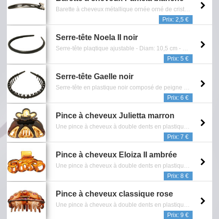
Barette à cheveux métallique ornée orné de cristaux blancs - Longueur: 6 cm - Sans Nickel - Reference: 0902.234.0808
Prix: 2,5 €
Serre-tête Noela II noir
Serre-tête plaqtique ajustable - Diam: 10,5 cm - Reference: 0902.428.0910
Prix: 5 €
Serre-tête Gaelle noir
Serre-tête en plastique noir composé de peigne garantissant la tenue - Ajustable - Reference: 0902.312.0110
Prix: 6 €
Pince à cheveux Julietta marron
Une pince à cheveux à double dents en plastique et ornée de coeurs avec finition dorée - Sans Nickel - Reference: 0902.154.0408
Prix: 7 €
Pince à cheveux Eloiza II ambrée
Une pince à cheveux à double dents en plastique transparent - Dim: L8 cm - Reference: 0902.405.0810
Prix: 8 €
Pince à cheveux classique rose
Une pince à cheveux à double dents en plastique ornée de cristaux ambrés avec reflets bleutés. - Reference: 0902.116.0108
Prix: 9 €