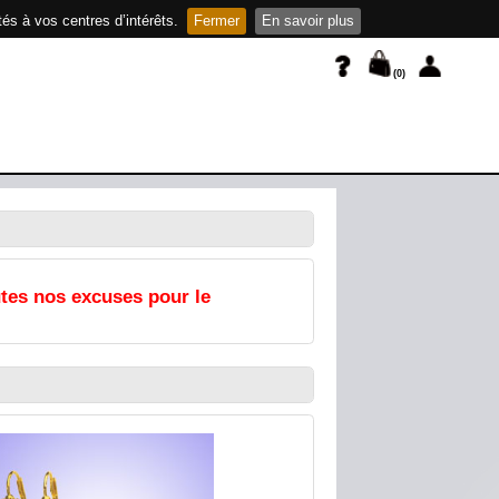
és à vos centres d’intérêts.
Fermer
En savoir plus
(
0
)
utes nos excuses pour le