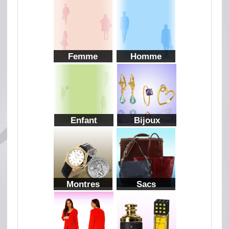
Femme
Homme
Enfant
Bijoux
Montres
Sacs