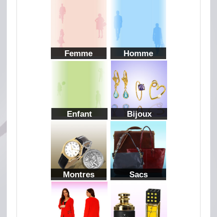
Femme
Homme
Enfant
Bijoux
Montres
Sacs