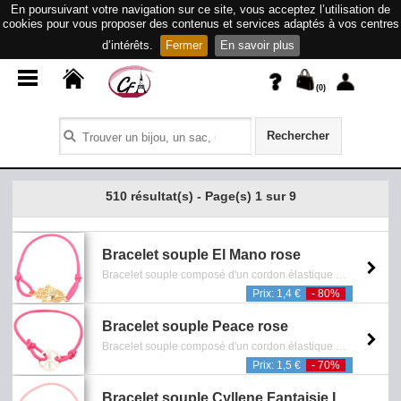
En poursuivant votre navigation sur ce site, vous acceptez l’utilisation de
cookies pour vous proposer des contenus et services adaptés à vos centres
d’intérêts.
Fermer
En savoir plus
(
0
)
Rechercher
510 résultat(s) - Page(s) 1 sur 9
Bracelet souple El Mano rose
Bracelet souple composé d'un cordon élastique et d'un pendentif représentant une main incrusté de cristaux blancs avec finition dorée - Sans Nickel - Reference: 0601.152.0909
Prix: 1,4 €
- 80%
Bracelet souple Peace rose
Bracelet souple composé d'un cordon élastique et d'un pendentif représentant le symbole de la paix avec finition argentée - Sans Nickel - Reference: 0601.077.0609
Prix: 1,5 €
- 70%
Bracelet souple Cyllene Fantaisie II rose