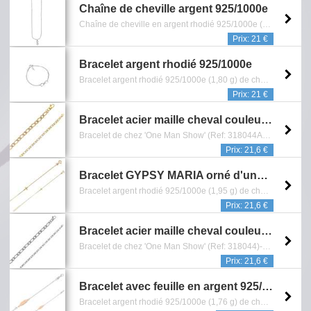
Chaîne de cheville argent 925/1000e
Chaîne de cheville en argent rhodié 925/1000e (1,30 g) de chez 'Jouailla bijoux' (Ref: 311 3037) - Ornée d'un cœur infini - Longueur: 25 cm - Reference: 1605.044.0514
Prix: 21 €
Bracelet argent rhodié 925/1000e
Bracelet argent rhodié 925/1000e (1,80 g) de chez 'Jouailla Bijoux' (Ref: 318 1274) - Longueur: 18 cm - Fermoir mousqueton - Garantie 5 ans contre tout vice de fabrication - Reference: 0601.308.1515
Prix: 21 €
Bracelet acier maille cheval couleur acier et doré (318044AD)
Bracelet de chez 'One Man Show' (Ref: 318044AD)-Dimension: 21,5 cm - Garantie 2 ans contre tout vice de fabrication - Reference: 0601.059.3019
Prix: 21,6 €
Bracelet GYPSY MARIA orné d'une croix argent 925/1000 doré (31812810D)
Bracelet argent rhodié 925/1000e (1,95 g) de chez 'Jouailla Bijoux' (Ref: 31812810D)- Longueur: 19 cm - Fermoir mousqueton - Garantie 5 ans contre tout vice de fabrication - Reference: 0601.074.2719
Prix: 21,6 €
Bracelet acier maille cheval couleur acier (318044)
Bracelet de chez 'One Man Show' (Ref: 318044)-Dimension: 21,5 cm - Garantie 2 ans contre tout vice de fabrication - Reference: 0601.061.3019
Prix: 21,6 €
Bracelet avec feuille en argent 925/1000 rosé (19 cm)
Bracelet argent rhodié 925/1000e (1,76 g) de chez 'Jouailla Bijoux' (Ref: 31812574) - Longueur: 19 cm - Garantie 5 ans contre tout vice de fabrication - Collection Noir sur Blanc - Reference: 0601.154.0517