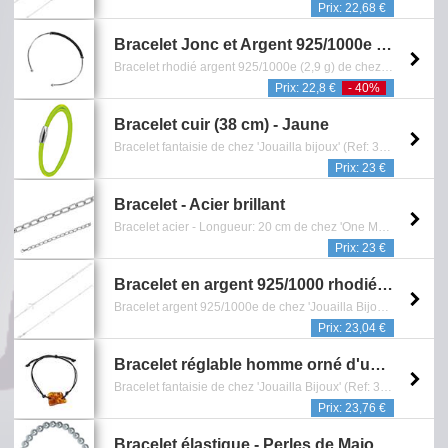
Prix: 22,68 €
Bracelet Jonc et Argent 925/1000e - Boir
Bracelet rhodié argent 925/1000e (2,9 g) de chez 'Jouailla bijoux' (Ref: 318 1137) - Jonc entouré d'un cordon synthétique - Reference: 0602.141.0414
Prix: 22,8 €
- 40%
Bracelet cuir (38 cm) - Jaune
Bracelet fantaisie de chez 'Jouailla bijoux' (Ref: 318 126338) - Longueur: 38 cm - Diamètre: 3 mm - Double tours - Cuir de bovin, fermoir aimanté en acier - Couleur fluo - Bijou Fantaisie - Reference: 0601.143.0414
Prix: 23 €
Bracelet - Acier brillant
Bracelet acier - Longueur: 20 cm de chez 'One Man Show' (Ref: 318 12293) - - Garantie 1 an contre tout vice de fabrication - Reference: 0601.951.0216
Prix: 23 €
Bracelet en argent 925/1000 rhodié orné d'une ancre (31812680)
Bracelet argent 925/1000e de chez 'Jouailla Bijoux' (Ref: 31812680) - Longueur: 19 cm - Bijou composé de perles d'eau douce - Garantie 1 an contre tout vice de fabrication - Reference: 0601.055.2318
Prix: 23,04 €
Bracelet réglable homme orné d'une pierre ambre cognac, cordon coton noir (3180032)
Bracelet fantaisie de chez 'Jouailla Bijoux' (Ref: 3180032) - Garantie 1 an contre tout vice de fabrication - Reference: 0601.001.5820
Prix: 23,76 €
Bracelet élastique - Perles de Majorque