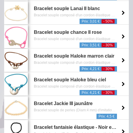
Bracelet souple Lanai II blanc
Bracelet souple composé d'un cordon élastique et d'un pendentif représentant une étoile dorée - Sans Nickel - Reference: 0601.420.0911
Prix: 3,01 €
- 50%
Bracelet souple chance II rose
Bracelet souple composé d'un cordon élastique et d'un pendentif représentant une clef avec finition argentée - Sans Nickel - Reference: 0601.173.1109
Prix: 3,51 €
- 30%
Bracelet souple Haloke marron clair
Bracelet souple composé d'un cordon élastique et d'un pendentif en forme d'anneau incrusté de cristaux blancs - Sans Nickel - Reference: 0601.476.0308
Prix: 4,21 €
- 30%
Bracelet souple Haloke bleu ciel
Bracelet souple composé d'un cordon élastique et d'un pendentif en forme d'anneau incrusté de cristaux blancs - Sans Nickel - Reference: 0601.478.0308
Prix: 4,21 €
- 30%
Bracelet Jackie III jaunâtre
Bracelet souple de perles (Diam:4 mm) d'imitation jaunâtres avec finition argentée - Fermoir mousqueton - Longueur 19 cm - Reference: 0601.137.0809
Prix: 4,5 €
Bracelet fantaisie élastique - Noir et argenté