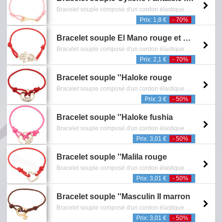
Bracelet souple composé d'un cordon élastique et d'un pendentif représentant la tour Eiffel avec finition dorée - Sans Nickel - Reference: 0601.271.0510
Prix: 1,8 €
- 70%
Bracelet souple El Mano rouge et argenté
Bracelet souple composé d'un cordon élastique et d'un pendentif représentant une main incrusté de cristaux blancs avec finition argentée - Sans Nickel - Reference: 0601.150.0909
Prix: 2,1 €
- 70%
Bracelet souple ''Haloke rouge
Bracelet souple composé d'un cordon élastique et d'un pendentif en forme d'anneau incrusté de cristaux blancs - Sans Nickel - Reference: 0601.389.0308
Prix: 3 €
- 50%
Bracelet souple ''Haloke fushia
Bracelet souple composé d'un cordon élastique et d'un pendentif en forme d'anneau incrusté de cristaux blancs - Sans Nickel - Reference: 0601.386.0308
Prix: 3,01 €
- 50%
Bracelet souple ''Malila rouge
Bracelet souple composé d'un cordon élastique et d'un pendentif ajouré en forme de coeur incrusté de cristaux blancs - Sans Nickel - Reference: 0601.104.0709
Prix: 3,01 €
- 50%
Bracelet souple ''Masculin II marron
Bracelet souple composé d'un cordon élastique et d'un pendentif représentant le signe "Masculin" incrusté de cristaux blancs avec finition dorée - Sans Nickel - Reference: 0601.236.0210
Prix: 3,01 €
- 50%