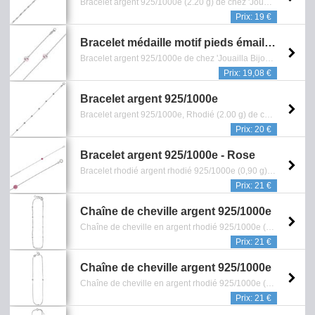
Bracelet argent 925/1000e (2.20 g) de chez 'Jouailla bijoux' (Ref: 318 0662), maille singapour - Dimension: 19 cm - Reference: 0601.852.0113
Prix: 19 €
Bracelet médaille motif pieds émail rose et argent 925/1000 rhodié (31812831R)
Bracelet argent 925/1000e de chez 'Jouailla Bijoux' (Ref: 31812831R) - Bijou composé de perles d'eau douce - Garantie 1 an contre tout vice de fabrication - Reference: 0601.011.4619
Prix: 19,08 €
Bracelet argent 925/1000e
Bracelet argent 925/1000e, Rhodié (2.00 g) de chez 'Jouailla bijoux' (Ref: 318 0643) - Dimension: 18 cm - Reference: 0601.841.0113
Prix: 20 €
Bracelet argent 925/1000e - Rose
Bracelet rhodié argent rhodié 925/1000e (0,90 g) de chez 'Jouailla bijoux' (Ref: 318 1257) - Orné de cristal de Bohême - Longueur: 19 cm - Fermoir mousqueton - Garantie 5 ans contre tout vice de fabrication - Reference: 0601.049.0414
Prix: 21 €
Chaîne de cheville argent 925/1000e
Chaîne de cheville en argent rhodié 925/1000e (1,60 g) de chez 'Jouailla bijoux' (Ref: 311 3058) - Longueur: 25 cm - Reference: 1605.032.0514
Prix: 21 €
Chaîne de cheville argent 925/1000e
Chaîne de cheville en argent rhodié 925/1000e (1,50 g) de chez 'Jouailla bijoux' (Ref: 311 3061) - Maille gourmette - Longueur: 25 cm - Reference: 1605.038.0514
Prix: 21 €