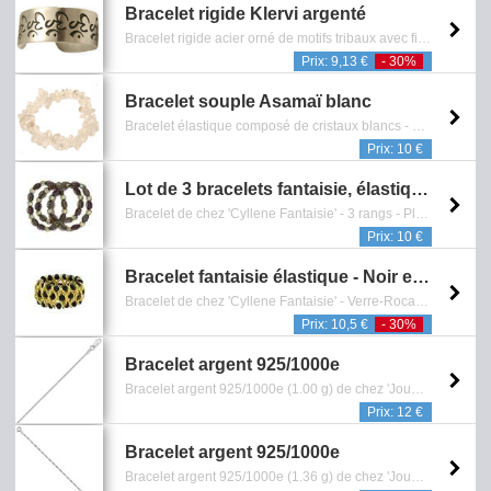
Bracelet rigide Klervi argenté
Bracelet rigide acier orné de motifs tribaux avec finition argentée - Diam: 6 cm - Sans Nickel - Reference: 0602.119.0711
Prix: 9,13 €
- 30%
Bracelet souple Asamaï blanc
Bracelet élastique composé de cristaux blancs - Reference: 0601.389.0611
Prix: 10 €
Lot de 3 bracelets fantaisie, élastiques - Vert
Bracelet de chez 'Cyllene Fantaisie' - 3 rangs - Plastique - Vintage - Collection de bijoux fantaisie - (Ref: 12_8641B) - Reference: 0601.843.1115
Prix: 10 €
Bracelet fantaisie élastique - Noir et Doré
Bracelet de chez 'Cyllene Fantaisie' - Verre-Rocaille - Collection de bijoux fantaisie - (Ref: 13_2457N) - Reference: 0601.803.1115
Prix: 10,5 €
- 30%
Bracelet argent 925/1000e
Bracelet argent 925/1000e (1.00 g) de chez 'Jouailla bijoux' (Ref: 318 0738), maille corde - Dimension: 18 cm - Reference: 0601.864.0113
Prix: 12 €
Bracelet argent 925/1000e
Bracelet argent 925/1000e (1.36 g) de chez 'Jouailla bijoux' (Ref: 318 0797), maille singapour - Dimension: 18 cm - Reference: 0601.869.0113