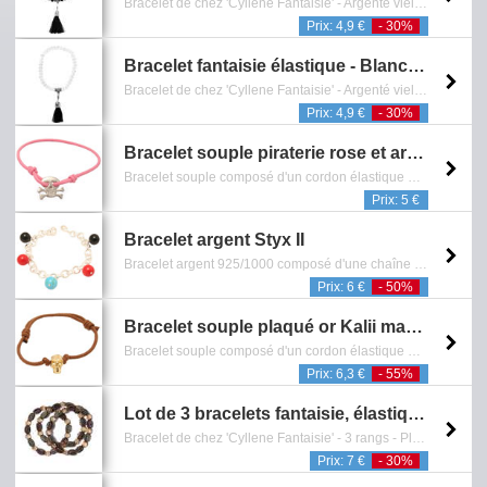
Bracelet de chez 'Cyllene Fantaisie' - Argenté vielli - Verre-Rocaille - Collection de bijoux fantaisie - (Ref: 12_9658N) - Reference: 0601.801.1115
Prix: 4,9 €
- 30%
Bracelet fantaisie élastique - Blanc et argenté
Bracelet de chez 'Cyllene Fantaisie' - Argenté vielli - Verre-Rocaille - Collection de bijoux fantaisie - (Ref: 12_9658S) - Reference: 0601.802.1115
Prix: 4,9 €
- 30%
Bracelet souple piraterie rose et argentée
Bracelet souple composé d'un cordon élastique et d'un pendentif représentant le symbole de la piraterie - Sans Nickel - Reference: 0601.459.0308
Prix: 5 €
Bracelet argent Styx II
Bracelet argent 925/1000 composé d'une chaîne sertie de perles multicolores - Fermoir mousqueton - Longueur ajustable de 19 cm - Reference: 0601.169.1109
Prix: 6 €
- 50%
Bracelet souple plaqué or Kalii marron
Bracelet souple composé d'un cordon élastique et d'un pendentif plaqué or représentant une tête de mort - 3 microns - Sans Nickel - Reference: 0601.250.0410
Prix: 6,3 €
- 55%
Lot de 3 bracelets fantaisie, élastiques - Beige
Bracelet de chez 'Cyllene Fantaisie' - 3 rangs - Plastique - Vintage - Collection de bijoux fantaisie - (Ref: 12_8641A) - Reference: 0601.842.1115
Prix: 7 €
- 30%